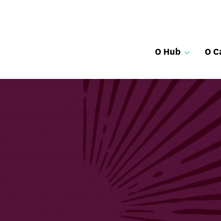
O Hub
O C
igar
Livro “Afinal, o
Sensibilizar
eBooks
que é o cancro?”
obrimos até agora?