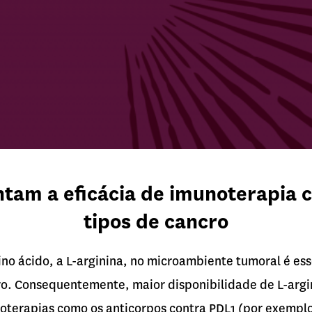
tam a eficácia de imunoterapia c
tipos de cancro
no ácido, a L-arginina, no microambiente tumoral é esse
o. Consequentemente, maior disponibilidade de L-argi
terapias como os anticorpos contra PDL1 (por exemplo)