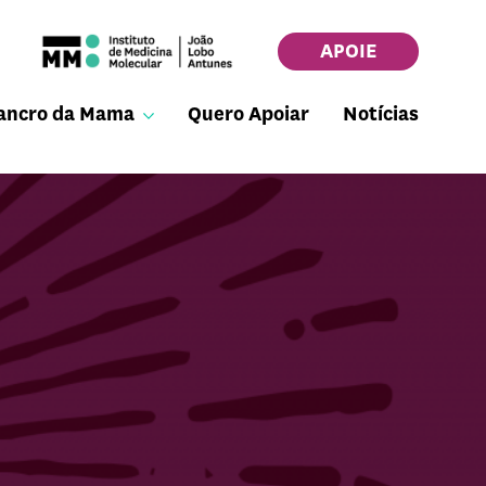
APOIE
ancro da Mama
Quero Apoiar
Notícias
C4ncr0 Podcast
Links Úteis